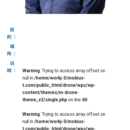
目
的：
場
所：
日
時：
Warning
: Trying to access array offset on
null in
/home/workj-3/mobius-
t.com/public_html/drone/wps/wp-
content/themes/m-drone-
theme_v2/single.php
on line
60
Warning
: Trying to access array offset on
null in
/home/workj-3/mobius-
t.com/public_html/drone/wps/wp-