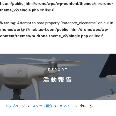
t.com/public_html/drone/wps/wp-content/themes/m-drone-
theme_v2/single.php
on line
6
Warning
: Attempt to read property "category_nicename" on null in
/home/workj-3/mobius-t.com/public_html/drone/wps/wp-
content/themes/m-drone-theme_v2/single.php
on line
6
REPORT
活動報告
トップページ
スタッフ紹介
メンバー
小中 弘